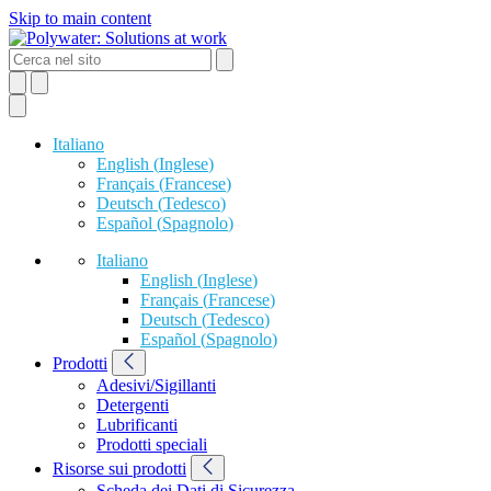
Skip to main content
Italiano
English
(
Inglese
)
Français
(
Francese
)
Deutsch
(
Tedesco
)
Español
(
Spagnolo
)
Italiano
English
(
Inglese
)
Français
(
Francese
)
Deutsch
(
Tedesco
)
Español
(
Spagnolo
)
Prodotti
Adesivi/Sigillanti
Detergenti
Lubrificanti
Prodotti speciali
Risorse sui prodotti
Scheda dei Dati di Sicurezza