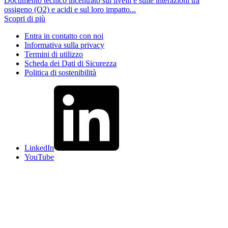
Documento tecnico incentrato sui livelli e sulle interazioni tra
ossigeno (O2) e acidi e sul loro impatto...
Scopri di più
Entra in contatto con noi
Informativa sulla privacy
Termini di utilizzo
Scheda dei Dati di Sicurezza
Politica di sostenibilità
LinkedIn
YouTube