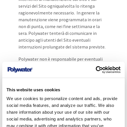
servizi del Sito ogniqualvolta lo ritenga
ragionevolmente necessario. In genere la
manutenzione viene programmata in orari
non di punta, come nei fine settimana e la
sera. Polywater tenterà di comunicare in
anticipo agli utenti del Sito eventuali
interruzioni prolungate del sistema previste.
Polywater non è responsabile per eventuali
interruzioni impreviste o inaspettate del
sistema dovute a indisponibilità di servizi o
forniture, calamità naturali, scioperi o
carenze o qualsiasi altra condizione
This website uses cookies
ragionevolmente al di fuori del nostro
We use cookies to personalize content and ads, provide
controllo.
social media features, and analyze our traffic. We also
Diritti di proprietà
share information about your use of our site with our
social media, advertising and analytics partners, who
intellettuale
may combine it with other information that you’ve