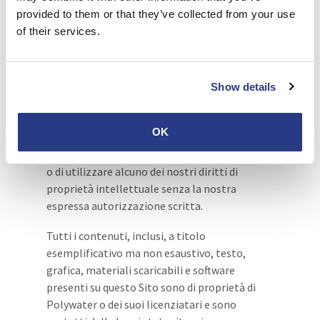
provided to them or that they’ve collected from your use
L’utente accetta che noi deteniamo tutti i
of their services.
diritti, i titoli e gli interessi su tutti i servizi,
sui nostri siti web e sulle informazioni e
tecnologie utilizzate per fornire il Sito e i
servizi del Sito. L’utente riconosce che nessun
Show details
titolo o interesse su tali diritti di proprietà
intellettuale viene o è stato trasferito
OK
all’utente. Accetta inoltre di non rivendicare
alcun interesse su tale proprietà intellettuale
o di utilizzare alcuno dei nostri diritti di
proprietà intellettuale senza la nostra
espressa autorizzazione scritta.
Tutti i contenuti, inclusi, a titolo
esemplificativo ma non esaustivo, testo,
grafica, materiali scaricabili e software
presenti su questo Sito sono di proprietà di
Polywater o dei suoi licenziatari e sono