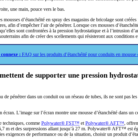
s mousses d’étanchéité en spray des magasins de bricolage sont créées po
tres, afin d’empêcher l’air de pénétrer. Lorsque ces mousses d’étanchéité
qu’elles sont confrontées à la pression hydrostatique et à l’intrusion d’
outerrains afin de créer des scellements qui résisteront aux conditions 
 connexe :
FAQ sur les produits d’étanchéité pour conduits en mousse
rmettent de supporter une pression hydrosta
 de pénétrer dans un conduit ou un réseau de tubes, ils ne sont pas les 
ve techniques, comme
Polywater® FST™
et
Polywater® AFT™
, offre
 m et des surpressions allant jusqu’à 27 m. Polywater® AFT™ est égal
es exigences de performance ou de la situation, choisir un produit d’ét