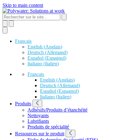
Skip to main content
Français
English
(
Anglais
)
Deutsch
(
Allemand
)
Español
(
Espagnol
)
Italiano
(
Italien
)
Français
English
(
Anglais
)
Deutsch
(
Allemand
)
Español
(
Espagnol
)
Italiano
(
Italien
)
Produits
Adhésifs/Produits d’étanchéité
Nettoyants
Lubrifiants
Produits de spécialité
Ressources sur le produit
Fiche de données de sécurité (FDS)