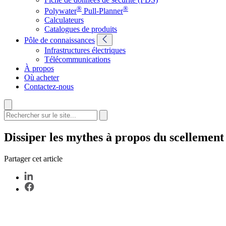
®
®
Polywater
Pull-Planner
Calculateurs
Catalogues de produits
Pôle de connaissances
Infrastructures électriques
Télécommunications
À propos
Où acheter
Contactez-nous
Dissiper les mythes à propos du scellement
Partager cet article