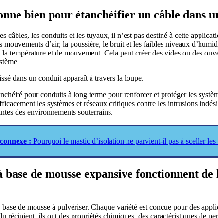
onne bien pour étanchéifier un câble dans u
s câbles, les conduits et les tuyaux, il n’est pas destiné à cette applic
 mouvements d’air, la poussière, le bruit et les faibles niveaux d’humidit
e la température et de mouvement. Cela peut créer des vides ou des ouve
ystème.
héité pour conduits à long terme pour renforcer et protéger les système
icacement les systèmes et réseaux critiques contre les intrusions indésira
intes des environnements souterrains.
connexe :
Pourquoi le mastic d’isolation ne parvient-il pas à sceller les
 à base de mousse expansive fonctionnent de
base de mousse à pulvériser. Chaque variété est conçue pour des applica
écipient, ils ont des propriétés chimiques, des caractéristiques de perfo