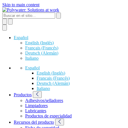
Skip to main content
Español
English
(
Inglés
)
Français
(
Francés
)
Deutsch
(
Alemán
)
Italiano
Español
English
(
Inglés
)
Français
(
Francés
)
Deutsch
(
Alemán
)
Italiano
Productos
Adhesivos/selladores
Limpiadores
Lubricantes
Productos de especialidad
Recursos del producto
Ficha de seguridad