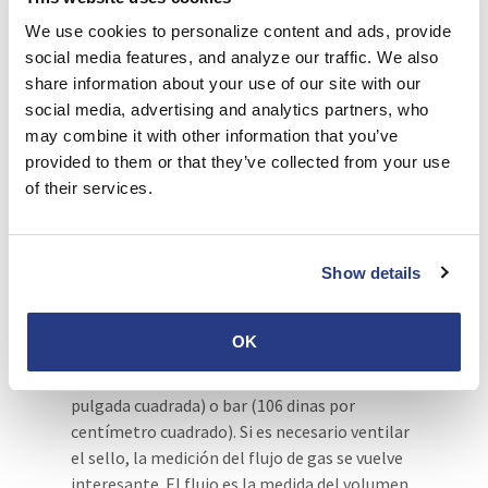
crear un sello de ducto hermético de
We use cookies to personalize content and ads, provide
conformidad con el código.
social media features, and analyze our traffic. We also
share information about your use of our site with our
Flujo de aire vs. presión
social media, advertising and analytics partners, who
del aire
may combine it with other information that you’ve
provided to them or that they’ve collected from your use
A veces, el objetivo es minimizar el paso del
of their services.
gas, pero permitir cierta ventilación del
mismo. En este caso, lo que desea comprender
es el gas que fluye por el sello.
Show details
La presión del aire es la medida de la fuerza
aplicada a un área.
En las pruebas de sellado
OK
neumático, el sello se somete a una presión de
gas medida en fuerza por área: psi (libras por
pulgada cuadrada) o bar (106 dinas por
centímetro cuadrado). Si es necesario ventilar
el sello, la medición del flujo de gas se vuelve
interesante. El flujo es la medida del volumen