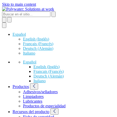
Skip to main content
Español
English
(
Inglés
)
Français
(
Francés
)
Deutsch
(
Alemán
)
Italiano
Español
English
(
Inglés
)
Français
(
Francés
)
Deutsch
(
Alemán
)
Italiano
Productos
Adhesivos/selladores
Limpiadores
Lubricantes
Productos de especialidad
Recursos del producto
Ficha de seguridad