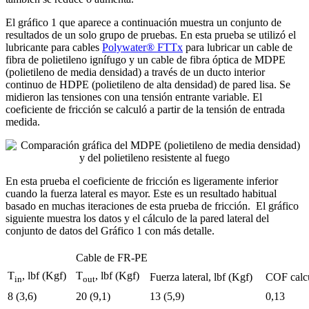
El gráfico 1 que aparece a continuación muestra un conjunto de
resultados de un solo grupo de pruebas. En esta prueba se utilizó el
lubricante para cables
Polywater® FTTx
para lubricar un cable de
fibra de polietileno ignífugo y un cable de fibra óptica de MDPE
(polietileno de media densidad) a través de un ducto interior
continuo de HDPE (polietileno de alta densidad) de pared lisa. Se
midieron las tensiones con una tensión entrante variable. El
coeficiente de fricción se calculó a partir de la tensión de entrada
medida.
En esta prueba el coeficiente de fricción es ligeramente inferior
cuando la fuerza lateral es mayor. Este es un resultado habitual
basado en muchas iteraciones de esta prueba de fricción. El gráfico
siguiente muestra los datos y el cálculo de la pared lateral del
conjunto de datos del Gráfico 1 con más detalle.
Cable de FR-PE
T
, lb
f
(Kg
f
)
T
, lb
f
(Kg
f
)
Fuerza lateral, lb
f
(Kg
f
)
COF calc
in
out
8 (3,6)
20 (9,1)
13 (5,9)
0,13