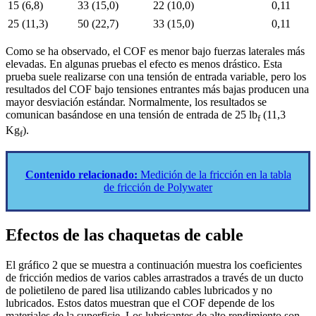
15 (6,8)
33 (15,0)
22 (10,0)
0,11
25 (11,3)
50 (22,7)
33 (15,0)
0,11
Como se ha observado, el COF es menor bajo fuerzas laterales más
elevadas. En algunas pruebas el efecto es menos drástico. Esta
prueba suele realizarse con una tensión de entrada variable, pero los
resultados del COF bajo tensiones entrantes más bajas producen una
mayor desviación estándar. Normalmente, los resultados se
comunican basándose en una tensión de entrada de 25 lb
(11,3
f
Kg
).
f
Contenido relacionado:
Medición de la fricción en la tabla
de fricción de Polywater
Efectos de las chaquetas de cable
El gráfico 2 que se muestra a continuación muestra los coeficientes
de fricción medios de varios cables arrastrados a través de un ducto
de polietileno de pared lisa utilizando cables lubricados y no
lubricados. Estos datos muestran que el COF depende de los
materiales de la superficie. Los lubricantes de alto rendimiento son