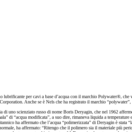
 lubrificante per cavi a base d’acqua con il marchio Polywater®, che v
er Corporation. Anche se è Nels che ha registrato il marchio “polywater”,
toria di uno scienziato russo di nome Boris Deryagin, che nel 1962 aff
la” di “acqua modificata”, a suo dire, rimaneva liquida a temperature 
britannico ha affermato che l’acqua “polimerizzata” di Deryagin è stata “
normale, ha affermato: “Ritengo che il polimero sia il materiale più peric