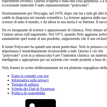
esperimenti sovietici. Questa scoperta è stata una cosa grandiosa. La 
eccezionale materiale è stato soprannominato “polywater”.
Sfortunatamente per Deryagin, nel 1970, dopo che lui e tutti gli altri 
cadde in disgrazia nel mondo scientifico. La lezione appresa dalla sua sf
scienze di tutto il mondo, e da allora la sua storia è su Internet. Il ra
Da ex insegnante di scienze e appassionato di chimica, Nels rimase aff
l’autore stesso sull’argomento. Nel 1973, quando Nels aggiunse polver
astutamente quel nome al suo prodotto, supponendo che il suo esclusivo 
Il nome Polywater ha quindi una storia particolare. Nels la pensava così
importanza è immediatamente riconoscibile a tutti. Questo è ciò che
“polywater” (con la p minuscola) è per l’industria chimica: un materia
intelligente e appropriato per un’azienda che vende prodotti a base di a
Nels Jonnes lo scelse deliberatamente ed era piuttosto orgoglioso della
Entra in contatto con noi
Informativa sulla privacy
Termini di utilizzo
Scheda dei Dati di Sicurezza
Politica di sostenibilità