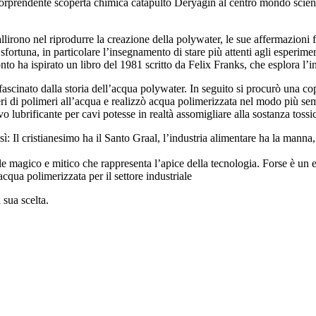
sorprendente scoperta chimica catapultò Deryagin al centro mondo scient
fallirono nel riprodurre la creazione della polywater, le sue affermazioni
ortuna, in particolare l’insegnamento di stare più attenti agli esperimenti
cconto ha ispirato un libro del 1981 scritto da Felix Franks, che esplora 
ascinato dalla storia dell’acqua polywater. In seguito si procurò una co
i di polimeri all’acqua e realizzò acqua polimerizzata nel modo più se
lubrificante per cavi potesse in realtà assomigliare alla sostanza tossica
: Il cristianesimo ha il Santo Graal, l’industria alimentare ha la manna, 
le magico e mitico che rappresenta l’apice della tecnologia. Forse è un 
cqua polimerizzata per il settore industriale
 sua scelta.