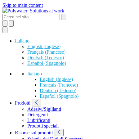
Skip to main content
Italiano
English
(
Inglese
)
Français
(
Francese
)
Deutsch
(
Tedesco
)
Español
(
Spagnolo
)
Italiano
English
(
Inglese
)
Français
(
Francese
)
Deutsch
(
Tedesco
)
Español
(
Spagnolo
)
Prodotti
Adesivi/Sigillanti
Detergenti
Lubrificanti
Prodotti speciali
Risorse sui prodotti
Scheda dei Dati di Sicurezza