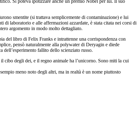
ifico. Si poteva ipotizzare anche un premio Nobel per lui. Il suo
 furono smentite (si trattava semplicemente di contaminazione) e lui
 di laboratorio e alle affermazioni azzardate, è stata citata nei corsi di
l’intero argomento in modo molto dettagliato.
pia del libro di Felix Franks e intrattenne una corrispondenza con
mplice, pensò naturalmente alla polywater di Deryagin e diede
 dell’esperimento fallito dello scienziato russo.
il cibo degli dei, e il regno animale ha l’unicorno. Sono miti la cui
esempio meno noto degli altri, ma in realtà è un nome piuttosto